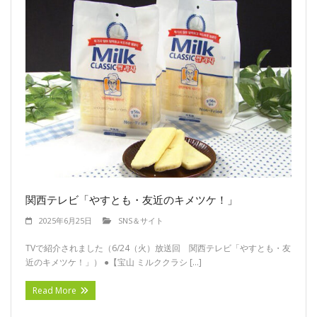
関西テレビ「やすとも・友近のキメツケ！」
2025年6月25日
SNS＆サイト
TVで紹介されました（6/24（火）放送回 関西テレビ「やすとも・友
近のキメツケ！」） ●【宝山 ミルククラシ […]
Read More