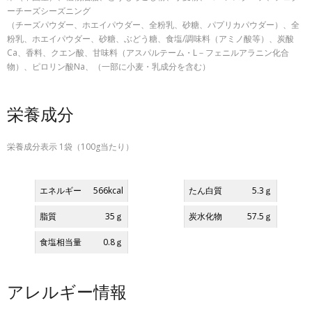
ーチーズシーズニング
（チーズパウダー、ホエイパウダー、全粉乳、砂糖、パプリカパウダー）、全
粉乳、ホエイパウダー、砂糖、ぶどう糖、食塩/調味料（アミノ酸等）、炭酸
Ca、香料、クエン酸、甘味料（アスパルテーム・L－フェニルアラニン化合
物）、ピロリン酸Na、（一部に小麦・乳成分を含む）
栄養成分
栄養成分表示 1袋（100g当たり）
エネルギー
566kcal
たん白質
5.3ｇ
脂質
35ｇ
炭水化物
57.5ｇ
食塩相当量
0.8ｇ
アレルギー情報