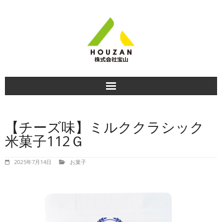
HOME
【チーズ味】ミルククラシック
商品紹介
米菓子112Ｇ
食べ方＆おすすめレシピ
2025年7月14日
お菓子
商品のお知らせ
会社情報