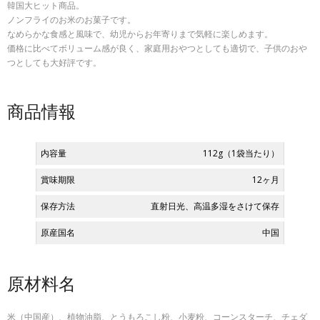
韓国大ヒット商品。
ノンフライのお米のお菓子です。
なめらかな食感と風味で、幼児からお年寄りまで気軽に楽しめます。
価格に比べてボリューム感が良く、家庭用おやつとしても適切で、子供のおや
つとしても大好評です。
商品情報
内容量
112g（1袋当たり）
賞味期限
12ヶ月
保存方法
直射日光、高温多湿をさけて保存
原産国名
中国
原材料名
米（中国産）、植物油脂、とうもろこし粉、小麦粉、コーンスターチ、チェダ