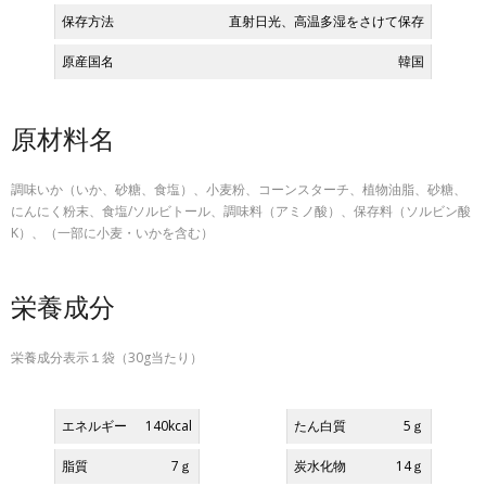
保存方法
直射日光、高温多湿をさけて保存
原産国名
韓国
原材料名
調味いか（いか、砂糖、食塩）、小麦粉、コーンスターチ、植物油脂、砂糖、
にんにく粉末、食塩/ソルビトール、調味料（アミノ酸）、保存料（ソルビン酸
K）、（一部に小麦・いかを含む）
栄養成分
栄養成分表示１袋（30g当たり）
エネルギー
140kcal
たん白質
5ｇ
脂質
7ｇ
炭水化物
14ｇ