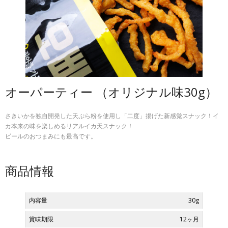
お問い合わせ
プライバシーポリシー
オーパーティー （オリジナル味30g）
さきいかを独自開発した天ぷら粉を使用し「二度」揚げた新感覚スナック！イ
カ本来の味を楽しめるリアルイカ天スナック！
ビールのおつまみにも最高です。
商品情報
内容量
30g
賞味期限
12ヶ月