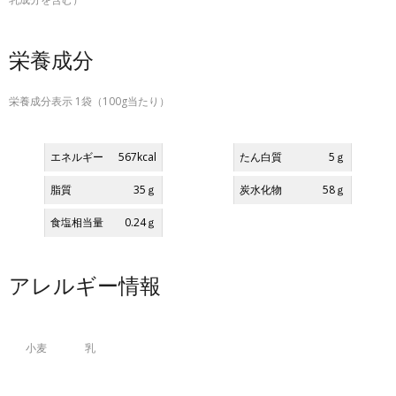
栄養成分
栄養成分表示 1袋（100g当たり）
エネルギー
567kcal
たん白質
5ｇ
脂質
35ｇ
炭水化物
58ｇ
食塩相当量
0.24ｇ
アレルギー情報
小麦
乳