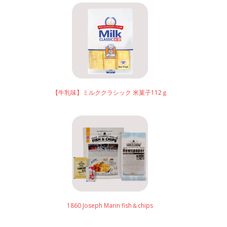
【牛乳味】ミルククラシック 米菓子112ｇ
1860 Joseph Marin fish＆chips