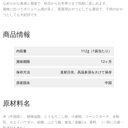
なめらかな食感と風味で、幼児からお年寄りまで気軽に楽しめます。
価格に比べてボリューム感が良く、家庭用おやつとしても適切で、子供のおや
つとしても大好評です。
商品情報
内容量
112g（1袋当たり）
賞味期限
12ヶ月
保存方法
直射日光、高温多湿をさけて保存
原産国名
中国
原材料名
米（中国産）、植物油脂、とうもろこし粉、小麦粉、コーンスターチ、全粉
乳、ホエイパウダー、砂糖、ぶどう糖、食塩／炭酸Ca、香料、（一部に小麦・
乳成分を含む）