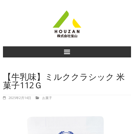
HOME
【牛乳味】ミルククラシック 米
商品紹介
菓子112Ｇ
食べ方＆おすすめレシピ
2025年2月14日
お菓子
商品のお知らせ
会社情報