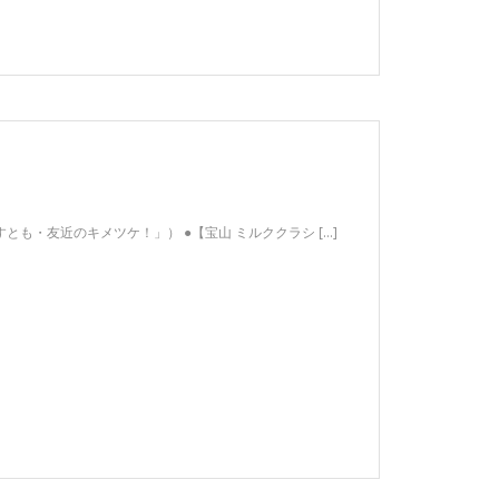
とも・友近のキメツケ！」） ●【宝山 ミルククラシ […]