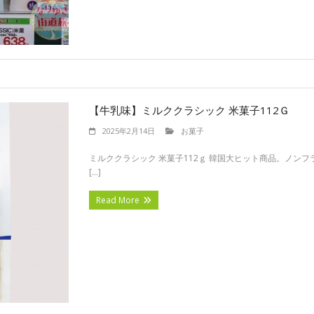
【牛乳味】ミルククラシック 米菓子112Ｇ
2025年2月14日
お菓子
ミルククラシック 米菓子112ｇ 韓国大ヒット商品。ノン
[…]
Read More