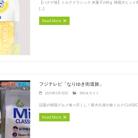
【バナナ味】ミルククラシック 米菓子240ｇ 韓国大ヒッ
[…]
Read More
フジテレビ「なりゆき街道旅」
2025年3月10日
SNS＆サイト
話題の韓国グルメ食べ尽くし！新大久保の旅ミルクCLASSIC米菓
Read More