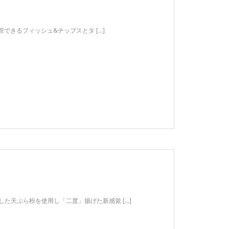
管できるフィッシュ&チップスとタ […]
した天ぷら粉を使用し「二度」揚げた新感覚 […]