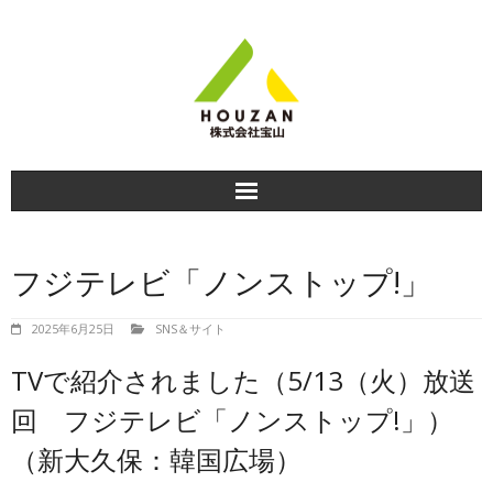
HOME
フジテレビ「ノンストップ!」
商品紹介
2025年6月25日
SNS＆サイト
食べ方＆おすすめレシピ
TVで紹介されました（5/13（火）放送
商品のお知らせ
回 フジテレビ「ノンストップ!」）
（新大久保：韓国広場）
会社情報