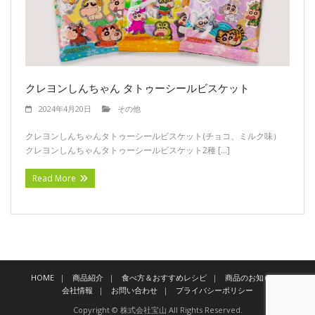
お問い合わせ
プライバシーポリシー
クレヨンしんちゃん タトゥーシールビスケット
2024年4月20日
その他
クレヨンしんちゃんタトゥーシールビスケット(チョコ、ミルク味）
クレヨンしんちゃんタトゥーシールビスケット2種 […]
Read More
HOME
商品紹介
食べ方＆おすすめレシピ
商品のお知らせ
会社情報
お問い合わせ
プライバシーポリシー
Copyright © 株式会社宝山 All Rights Reserved.