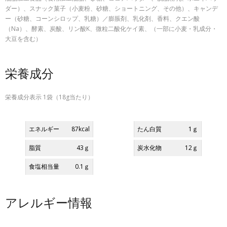
ダー）、スナック菓子（小麦粉、砂糖、ショートニング、その他）、キャンデ
ー（砂糖、コーンシロップ、乳糖）／膨脹剤、乳化剤、香料、クエン酸
（Na）、酵素、炭酸、リン酸K、微粒二酸化ケイ素、（一部に小麦・乳成分・
大豆を含む）
栄養成分
栄養成分表示 1袋（18g当たり）
エネルギー
87kcal
たん白質
1ｇ
脂質
43ｇ
炭水化物
12ｇ
食塩相当量
0.1ｇ
アレルギー情報