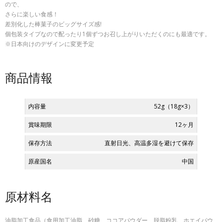
ので、
さらに楽しい食感！
差別化した棒菓子のビッグサイズ感!
個包装タイプなので配ったり1個ずつお召し上がりいただくのにも最適です。
※日本向けのデザインに変更予定
商品情報
内容量
52g（18g×3）
賞味期限
12ヶ月
保存方法
直射日光、高温多湿を避けて保存
原産国名
中国
原材料名
油脂加工食品（食用加工油脂、砂糖、ココアパウダー、脱脂粉乳、ホエイパウ